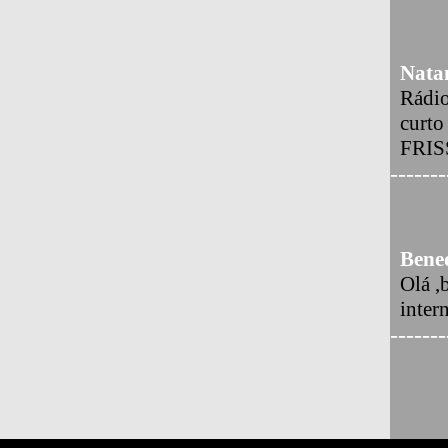
Nata
Rádio
curto
FRI
-------
Bened
Olá ,
inter
-------