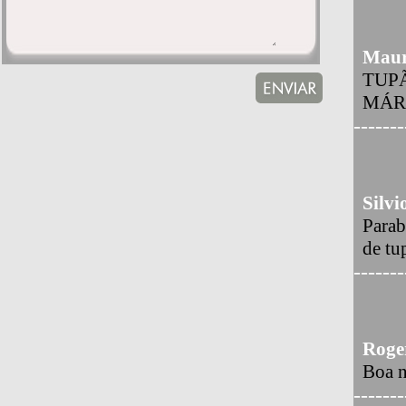
Maur
TUPÃ
MÁRC
-------
Silvi
Parab
de tu
-------
Roger
Boa n
-------