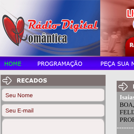
Isaia
BOA
FELI
PRO
-------