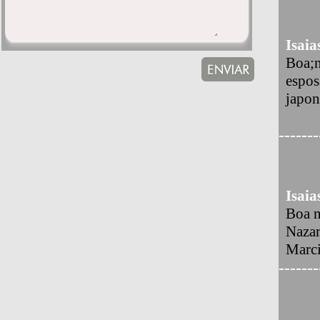
Isaia
Boa;n
espos
japon
-------
Isaia
Boa n
Nazar
Marci
-------