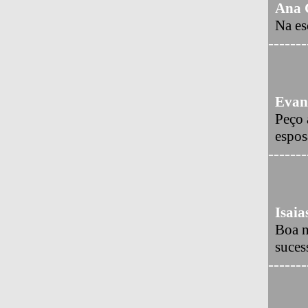
Ana 
Na es
-------
Evan
Peço 
espos
-------
Isaia
Boa n
suces
-------