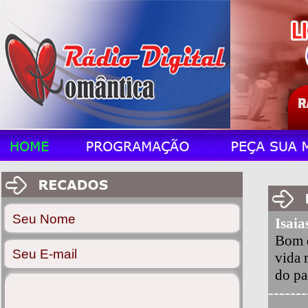
Isaia
Bom d
vida 
do pa
-------